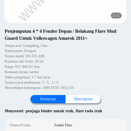
2
/
2
Penjemputan 4 * 4 Fender Depan / Belakang Flare Mud
Guard Untuk Volkswagen Amarok 2011+
Tempat asal: Guangdong, Cina
Nama merek: Dongsui
Nomor model: DO-FD-A08
Kuantitas min Order: 20 Set
Harga: $55~$66 Per Sets
Kemasan rincian: kardus
Waktu pengiriman: 3-7 hari kerja
Syarat-syarat pembayaran: T / T, , L / C
Menyediakan kemampuan: 5000 SETS / BULAN
Perincian
Description
Menyoroti:
penjaga fender untuk truk
,
flare roda truk
1Nama Produk:
Fender Flare