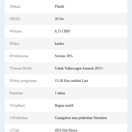
2Bahan:
Plastik
3MOQ:
20 Set
4Volume:
0,15 CBM
5Paket:
kardus
6Pembayaran:
Setoran 30%
7Fitment Mobil:
Untuk Volkswagen Amarok 2011+
8Waktu pengiriman:
15-30 Hari melalui Laut
9Jaminan:
1 tahun
10Aplikasi:
Bagian mobil
11Pelabuhan:
Guangzhou atau pelabuhan Shenzhen
12Tipe:
4X4 Alat Ekstra