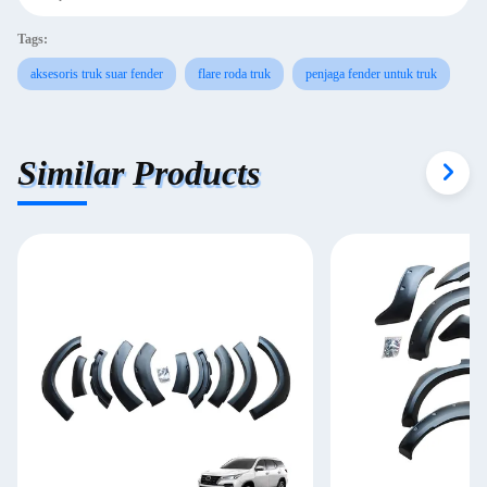
Tags:
aksesoris truk suar fender
flare roda truk
penjaga fender untuk truk
Similar Products