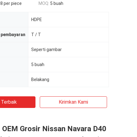
8 per piece
MOQ:
5 buah
HDPE
t pembayaran
T / T
Seperti gambar
5 buah
Belakang
 Terbaik
Kirimkan Kami
 OEM Grosir Nissan Navara D40