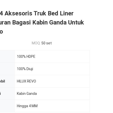
4 Aksesoris Truk Bed Liner
uran Bagasi Kabin Ganda Untuk
vo
MOQ:
50 set
100% HDPE
100% Diuji
bil
HILUX REVO
i
Kabin Ganda
Hingga 4 MM