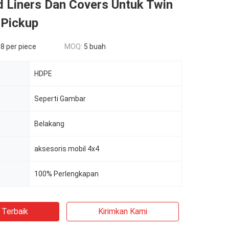
d Liners Dan Covers Untuk Twin
 Pickup
8 per piece
MOQ:
5 buah
HDPE
Seperti Gambar
Belakang
aksesoris mobil 4x4
100% Perlengkapan
 Terbaik
Kirimkan Kami