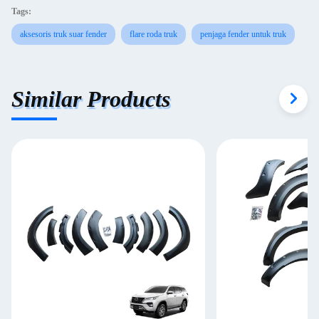
Tags:
aksesoris truk suar fender
flare roda truk
penjaga fender untuk truk
Similar Products