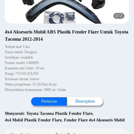
2
/
2
4x4 Aksesoris Mobil ABS Plastik Fender Flare Untuk Toyota
Tacoma 2012-2014
Tempat asal: Cina
Nama merek: Dongsui
Sertifikasi: available
Nomor model: GI00091
Kuantitas min Order: 10 set
Harga: 71USD-85USD
Kemasan rincian: karton
Waktu pengiriman: 15-20 Hari Kerja
Menyediakan kemampuan: 5000 set / bulan
Perincian
Description
Menyoroti:
Toyota Tacoma Plastik Fender Flare
,
4x4 Mobil Plastik Fender Flare
,
Fender Flare 4x4 Aksesoris Mobil