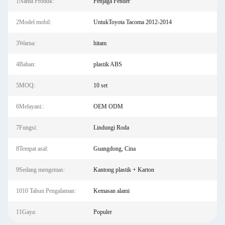
1Nama Produk:
Penjaga Fender
2Model mobil:
UntukToyota Tacoma 2012-2014
3Warna:
hitam
4Bahan:
plastik ABS
5MOQ:
10 set
6Melayani::
OEM ODM
7Fungsi:
Lindungi Roda
8Tempat asal:
Guangdong, Cina
9Sedang mengemas:
Kantong plastik + Karton
1010 Tahun Pengalaman:
Kemasan alami
11Gaya:
Populer