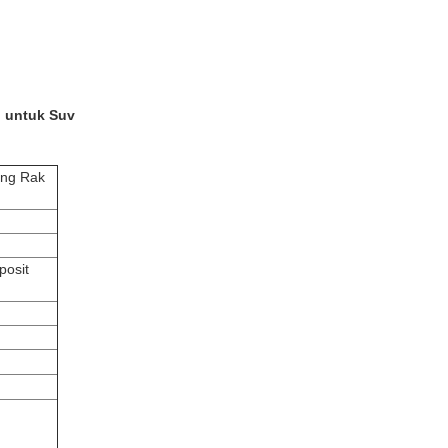
p untuk Suv
ang Rak
posit