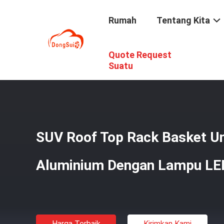
Rumah
Tentang Kita
Quote Request
Rumah
/
Produk
/
Rak Atap Mobil
/
SUV Roof Top Rack B
Suatu
SUV Roof Top Rack Basket Un
Aluminium Dengan Lampu LE
Harga Terbaik
Kirimkan Kami