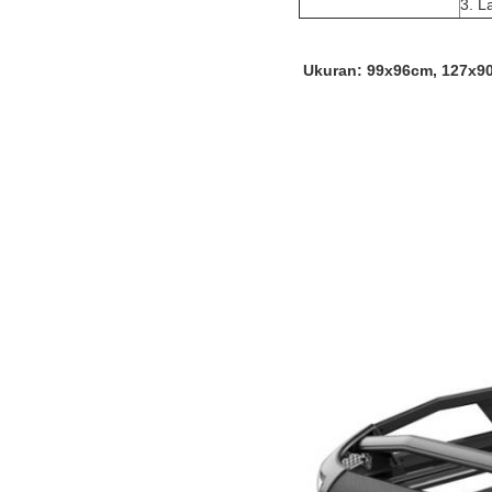
3. L
Ukuran
: 99x96cm, 127x9