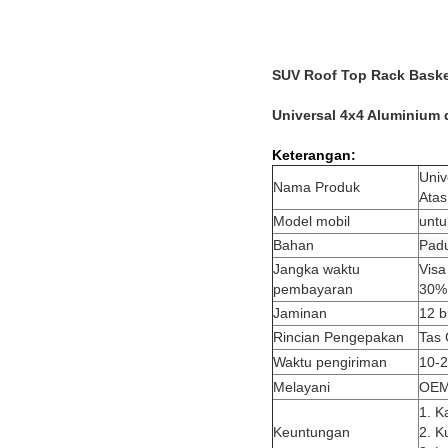
SUV Roof Top Rack Baske
Universal 4x4 Aluminium
Keterangan:
Univ
Nama Produk
Atas
Model mobil
untu
Bahan
Pad
Jangka waktu
Visa
pembayaran
30%
Jaminan
12 b
Rincian Pengepakan
Tas
Waktu pengiriman
10-2
Melayani
OE
1. K
Keuntungan
2. K