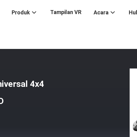
Tampilan VR
Produk
Acara
Hu
asket Universal 4x4 Aluminium Dengan Lampu LED
iversal 4x4
D