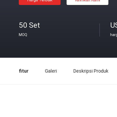
50 Set
U
MOQ
har
fitur
Galeri
Deskripsi Produk