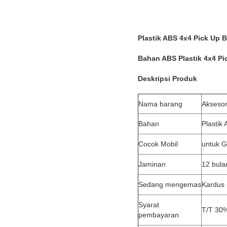
Plastik ABS 4x4 Pick Up 
Bahan ABS Plastik 4x4 Pi
Deskripsi Produk
Nama barang
Aksesor
Bahan
Plastik
Cocok Mobil
untuk 
Jaminan
12 bula
Sedang mengemas
Kardus
Syarat
T/T 30%
pembayaran