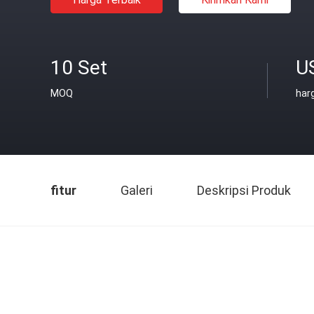
10 Set
U
MOQ
har
fitur
Galeri
Deskripsi Produk