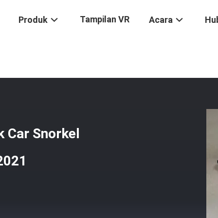
Tampilan VR
Produk
Acara
Hu
k ABS 4x4 Pick Up Black Car Snorkel Untuk GWM Poer 2019 2020 2021
k Car Snorkel
2021