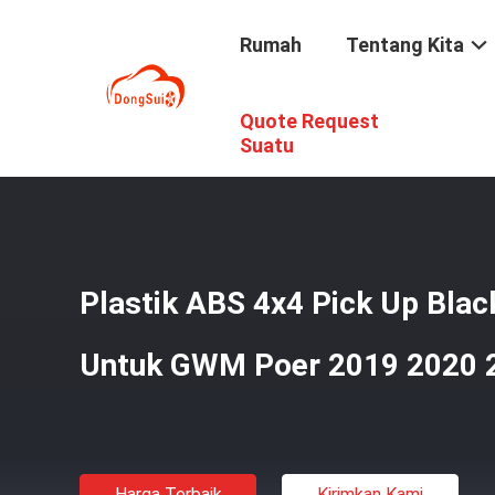
Rumah
Tentang Kita
Quote Request
Rumah
/
Produk
/
Truk Penjemputan Snorkeling
/
Plasti
Suatu
Plastik ABS 4x4 Pick Up Blac
Untuk GWM Poer 2019 2020 
Harga Terbaik
Kirimkan Kami