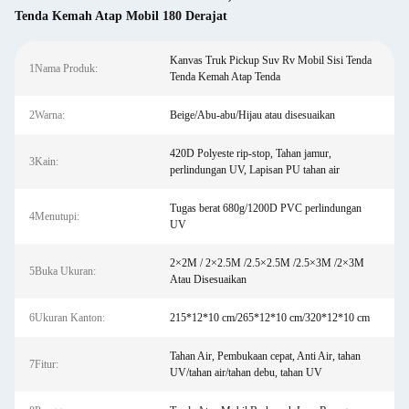
Tenda Kemah Atap Mobil 180 Derajat
Kanvas Truk Pickup Suv Rv Mobil Sisi Tenda
1Nama Produk:
Tenda Kemah Atap Tenda
2Warna:
Beige/Abu-abu/Hijau atau disesuaikan
420D Polyeste rip-stop, Tahan jamur,
3Kain:
perlindungan UV, Lapisan PU tahan air
Tugas berat 680g/1200D PVC perlindungan
4Menutupi:
UV
2×2M / 2×2.5M /2.5×2.5M /2.5×3M /2×3M
5Buka Ukuran:
Atau Disesuaikan
6Ukuran Kanton:
215*12*10 cm/265*12*10 cm/320*12*10 cm
Tahan Air, Pembukaan cepat, Anti Air, tahan
7Fitur:
UV/tahan air/tahan debu, tahan UV