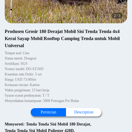
2
/
3
Produsen Grosir 180 Derajat Mobil Sisi Tenda Tenda 4x4
Kerai Sayap Mobil Rooftop Camping Tenda untuk Mobil
Universal
Tempat asal: Cina
Nama merek: Dongsui
Sertifikasi: SGS
Nomor model: DO-ST-N05
Kuantitas min Order: 5 set
Harga: USD 73-90Set
Kemasan rincian: Karton
Waktu pengiriman: 15 hari kerja
Syarat-syarat pembayaran: T / T
Menyediakan kemampuan: 5000 Potongan Per Bulan
Perincian
Description
Menyoroti:
Tenda Tenda Sisi Mobil 180 Derajat
,
Tenda Tenda Sisi Mobil Poliester 420D
,