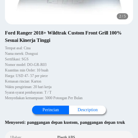
2
/
5
Ford Ranger 2018+ Wildtrak Custom Front Grill 100%
Sesuai Kinerja Tinggi
Tempat asal: Cina
Nama merek: Dongsui
Sertifikasi: SGS
Nomor model: DO-GR-R03
Kuantitas min Order: 10 buah
Harga: USD 47- 57 per piece
Kemasan rincian: Karton
Waktu pengiriman: 20 hari kerja
Syarat-syarat pembayaran: T / T
Menyediakan kemampuan: 5000 Potongan Per Bulan
Perincian
Description
Menyoroti:
panggangan depan kustom
,
panggangan depan truk
1Bahan:
Plastik ABS