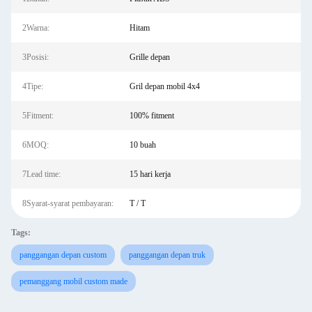
2Warna:
Hitam
3Posisi:
Grille depan
4Tipe:
Gril depan mobil 4x4
5Fitment:
100% fitment
6MOQ:
10 buah
7Lead time:
15 hari kerja
8Syarat-syarat pembayaran:
T / T
Tags:
panggangan depan custom
panggangan depan truk
pemanggang mobil custom made