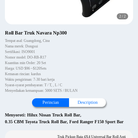
2
/
2
Roll Bar Truk Navara Np300
Tempat asal: Guangdong, Cina
Nama merek: Dongsui
Sertifikasi: ISO9001
Nomor model: DO-RB-R17
Kuantitas min Order: 20 Set
Harga: USD $96 ~$120Sets
Kemasan rincian: kardus
Waktu pengiriman: 7-30 hari kerja
Syarat-syarat pembayaran: T / T, , L / C
Menyediakan kemampuan: 5000 SETS / BULAN
Perincian
Description
Menyoroti:
Hilux Nissan Truck Roll Bar
,
0.35 CBM Toyota Truck Roll Bar
,
Ford Ranger F150 Sport Bar
Truk Pickup Baja 4X4 Universal Bar Roll Anti