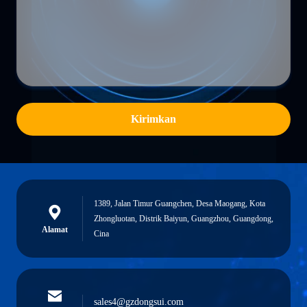
Kirimkan
1389, Jalan Timur Guangchen, Desa Maogang, Kota
Zhongluotan, Distrik Baiyun, Guangzhou, Guangdong,
Alamat
Cina
sales4@gzdongsui.com