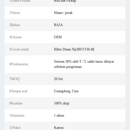
1Nama Produk:
Roll Bar Pickup
2Warna:
Hitam / perak
3Bahan:
BAJA
4Ukuran:
OEM
5Cocok untuk:
Hilux Dmax Np300 F150 dll.
Setoran 30% oleh T / T, saldo harus dibayar
6Pembayaran:
sebelum pengiriman.
7MOQ:
20 Set
8Tempat asal:
Guangdong, Cina
9Kualitas:
100% diuji
10Jaminan:
1 tahun
11Paket:
Karton